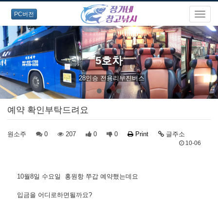
PC버전
5호차
28인승 전용리무진버스
예약 확인부탁드려요
원소주
0
207
0
0
Print
글주소
10-06
10월8일 수요일 홍원항 쭈갑 예약했는데요
입금을 어디로하면될까요?