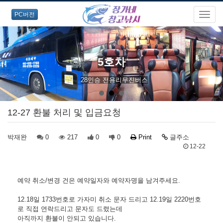
PC버전
5호차
28인승 전용리무진버스
12-27 환불 처리 및 입금요청
박재완
0
217
0
0
Print
글주소
12-22
예약 취소/변경 건은 예약일자와 예약자명을 남겨주세요.
12.18일 1733번호로 가자미 취소 문자 드리고 12.19일 2220번호
로 직접 연락드리고 문자도 드렸는데
아직까지 환불이 안되고 있습니다.