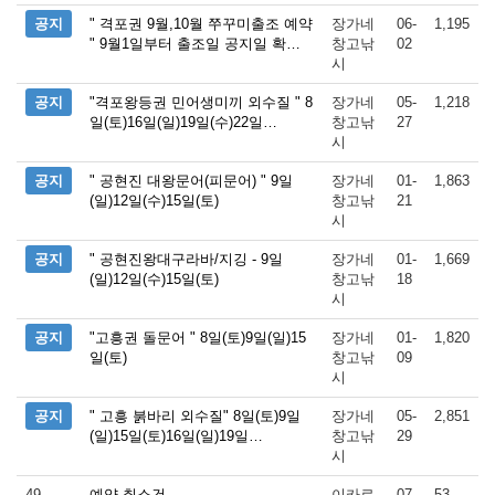
공지
" 격포권 9월,10월 쭈꾸미출조 예약
장가네
06-
1,195
" 9월1일부터 출조일 공지일 확…
창고낚
02
시
공지
"격포왕등권 민어생미끼 외수질 " 8
장가네
05-
1,218
일(토)16일(일)19일(수)22일…
창고낚
27
시
공지
" 공현진 대왕문어(피문어) " 9일
장가네
01-
1,863
(일)12일(수)15일(토)
창고낚
21
시
공지
" 공현진왕대구라바/지깅 - 9일
장가네
01-
1,669
(일)12일(수)15일(토)
창고낚
18
시
공지
"고흥권 돌문어 " 8일(토)9일(일)15
장가네
01-
1,820
일(토)
창고낚
09
시
공지
" 고흥 붉바리 외수질" 8일(토)9일
장가네
05-
2,851
(일)15일(토)16일(일)19일…
창고낚
29
시
49
예약 취소건
이카로
07-
53