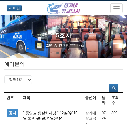
PC버전
5호차
28인승 전용리무진버스
예약문의
번호
제목
글쓴이
날
조회
짜
수
공지
" 통영권 왕칼치사냥 " 12일(수)15
장가네
07-
359
일(토)16일(일)19일(수)2…
창고낚
24
시