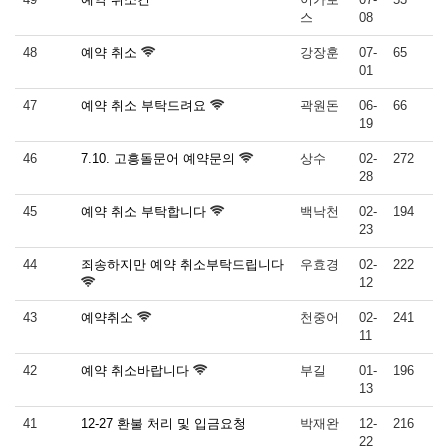
스
08
48
예약 취소
강장훈
07-
65
01
47
예약 취소 부탁드려요
곽원돈
06-
66
19
46
7.10. 고흥돌문어 예약문의
상수
02-
272
28
45
예약 취소 부탁합니다
백낙천
02-
194
23
44
죄송하지만 예약 취소부탁드립니다
우효경
02-
222
12
43
예약취소
천중어
02-
241
11
42
예약 취소바랍니다
부길
01-
196
13
41
12-27 환불 처리 및 입금요청
박재완
12-
216
22