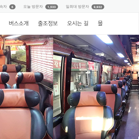
속자
오늘 방문자
일최대 방문자
6
1,533
9,932
버스소개
출조정보
오시는 길
몰