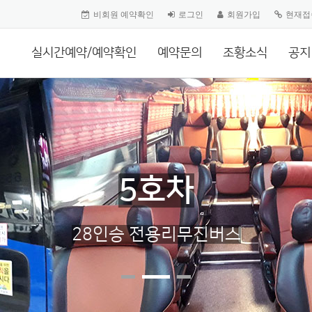
비회원 예약확인
로그인
회원가입
현재접
실시간예약/예약확인
예약문의
조황소식
공지
5호차
28인승 전용리무진버스