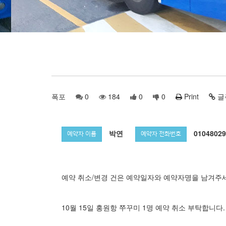
폭포
0
184
0
0
Print
글
박연
01048029
예약자 이름
예약자 전화번호
예약 취소/변경 건은 예약일자와 예약자명을 남겨주
10월 15일 홍원항 쭈꾸미 1명 예약 취소 부탁합니다.