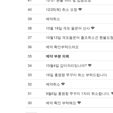
41
12-27 환불 처리 및 입금요청
40
12/25(목) 취소 요청
39
예약취소
38
10월 18일 격포 돌문어 선사
37
10월13일 격포돌문어 출조취소건 환불요
36
예약 확인부탁드려요
35
예약 부분 의뢰
34
10월4일 갑이자리있나여?
33
16일 홍원항 쭈꾸미 취소 부탁드립니다
32
예약취소
31
9월6일 홍원항 쭈꾸미 1자리 취소합니다.
30
예약 확인 부탁해요