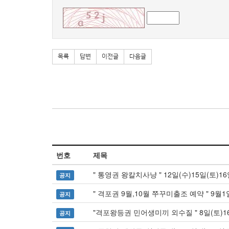
목록
답변
이전글
다음글
번호
제목
" 통영권 왕칼치사냥 " 12일(수)15일(토)16
공지
" 격포권 9월,10월 쭈꾸미출조 예약 " 
공지
"격포왕등권 민어생미끼 외수질 " 8일(토)16
공지