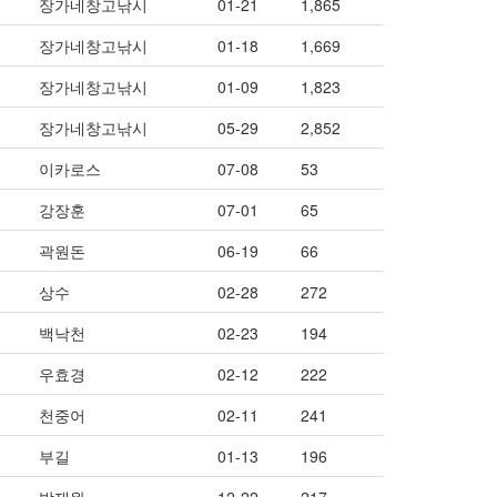
장가네창고낚시
01-21
1,865
장가네창고낚시
01-18
1,669
장가네창고낚시
01-09
1,823
장가네창고낚시
05-29
2,852
이카로스
07-08
53
강장훈
07-01
65
곽원돈
06-19
66
상수
02-28
272
백낙천
02-23
194
우효경
02-12
222
천중어
02-11
241
부길
01-13
196