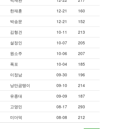
박재완
12-22
217
한재훈
12-21
160
박송문
12-21
152
김형건
10-11
213
설정인
10-07
205
원소주
10-06
207
폭포
10-04
185
이정남
09-30
196
낭만곰탱이
09-10
214
유종대
09-09
187
고영민
08-17
293
미더덕
08-08
212