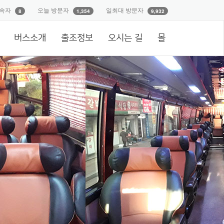
속자
오늘 방문자
일최대 방문자
8
1,354
9,932
버스소개
출조정보
오시는 길
몰