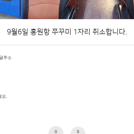
9월6일 홍원항 쭈꾸미 1자리 취소합니다.
글주소
세요.
0
0