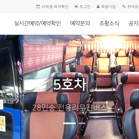
비회원 예약확인
로그인
회원가입
현재접
실시간예약/예약확인
예약문의
조황소식
공지
5호차
28인승 전용리무진버스