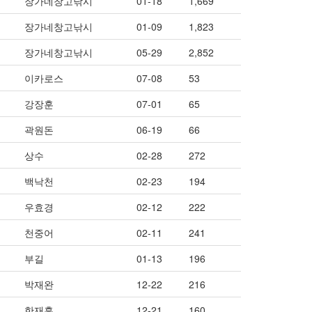
장가네창고낚시
01-18
1,669
장가네창고낚시
01-09
1,823
장가네창고낚시
05-29
2,852
이카로스
07-08
53
강장훈
07-01
65
곽원돈
06-19
66
상수
02-28
272
백낙천
02-23
194
우효경
02-12
222
천중어
02-11
241
부길
01-13
196
박재완
12-22
216
한재훈
12-21
160