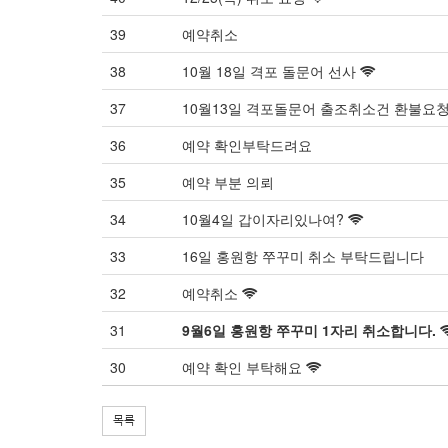
39
예약취소
38
10월 18일 격포 돌문어 선사
37
10월13일 격포돌문어 출조취소건 환불요
36
예약 확인부탁드려요
35
예약 부분 의뢰
34
10월4일 갑이자리있나여?
33
16일 홍원항 쭈꾸미 취소 부탁드립니다
32
예약취소
31
9월6일 홍원항 쭈꾸미 1자리 취소합니다.
30
예약 확인 부탁해요
목록