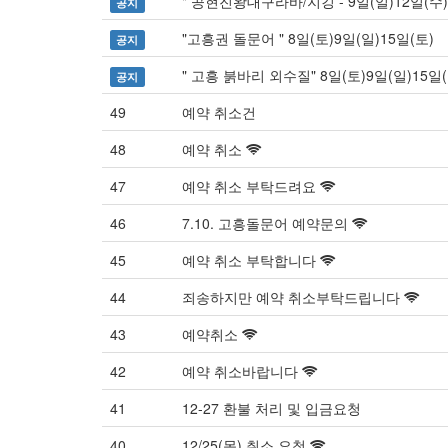
" 공현진왕대구라바/지깅 - 9일(일)12일(수)
공지
"고흥권 돌문어 " 8일(토)9일(일)15일(토)
공지
" 고흥 붉바리 외수질" 8일(토)9일(일)15일(
공지
49
예약 취소건
48
예약 취소
47
예약 취소 부탁드려요
46
7.10. 고흥돌문어 예약문의
45
예약 취소 부탁합니다
44
죄송하지만 예약 취소부탁드립니다
43
예약취소
42
예약 취소바랍니다
41
12-27 환불 처리 및 입금요청
40
12/25(목) 취소 요청