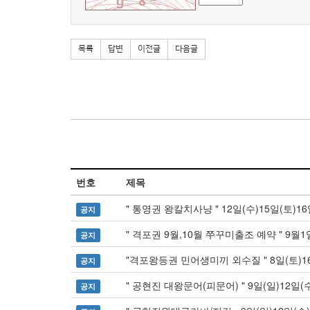
목록
답변
이전글
다음글
번호
제목
" 통영권 왕칼치사냥 " 12일(수)15일(토)16
공지
" 격포권 9월,10월 쭈꾸미출조 예약 " 
공지
"격포왕등권 민어생미끼 외수질 " 8일(토)16
공지
" 공현진 대왕문어(피문어) " 9일(일)12일(수
공지