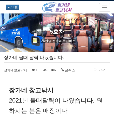
PC버전
5호차
28인승 전용리무진버스
장가네 물때 달력 나왔습니다.
장가네창고낚시
0
3,106
글주소
12-02
장가네 창고낚시
2021년 물때달력이 나왔습니다. 원
하시는 분은 매장이나