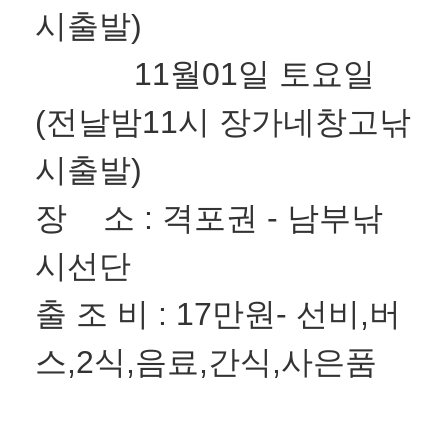
시출발)
11월01일 토요일
(전날밤11시 장가네창고낚
시출발)
장 소 : 격포권 - 남부낚
시선단
출 조 비 : 17만원- 선비,버
스,2식,음료,간식,사은품