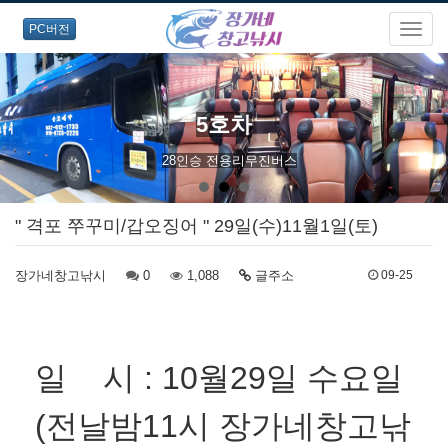
PC버전
5호차
28인승 전용리무진버스
" 격포 쭈꾸미/갑오징어 " 29일(수)11월1일(토)
장가네창고낚시
0
1,088
글주소
09-25
일 시 :
10월29일 수요일
(전날밤11시 장가네창고낚