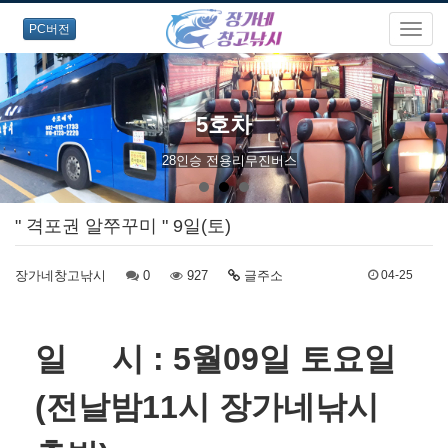
PC버전
5호차
28인승 전용리무진버스
" 격포권 알쭈꾸미 " 9일(토)
장가네창고낚시
0
927
글주소
04-25
​일 시 :
5월09일 토요일
(전날밤11시 장가네낚시