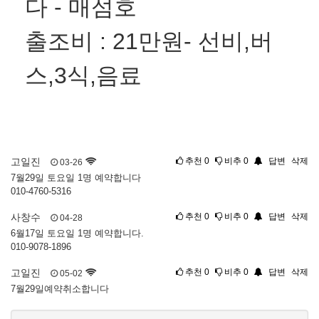
다 - 매섬호
출조비 : 21만원- 선비,버
스,3식,음료
고일진
추천
0
비추
0
답변
삭제
03-26
7월29일 토요일 1명 예약합니다
010-4760-5316
사창수
추천
0
비추
0
답변
삭제
04-28
6월17일 토요일 1명 예약합니다.
010-9078-1896
고일진
추천
0
비추
0
답변
삭제
05-02
7월29일예약취소합니다