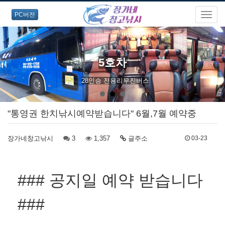
PC버전
5호차
28인승 전용리무진버스
"통영권 한치낚시예약받습니다" 6월,7월 예약중
장가네창고낚시
3
1,357
글주소
03-23
### 공지일 예약 받습니다
###