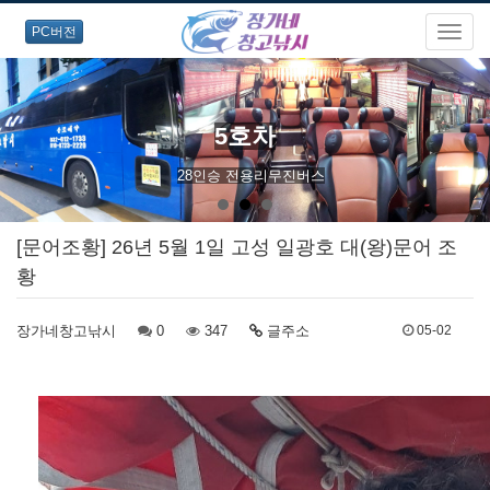
PC버전
5호차
28인승 전용리무진버스
[문어조황] 26년 5월 1일 고성 일광호 대(왕)문어 조
황
장가네창고낚시
0
347
글주소
05-02