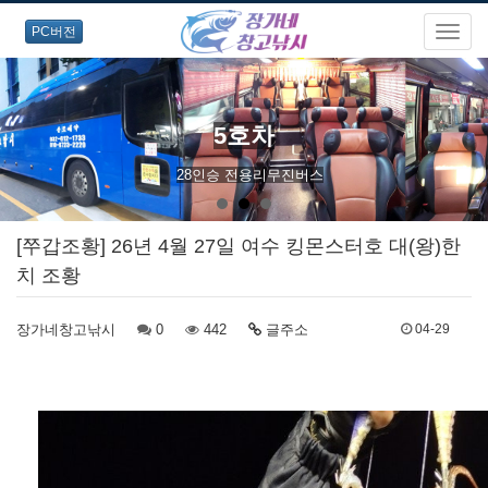
PC버전
장가네창고낚시에서
전국바다낚시 / 선상낚시출조버스 문의
[쭈갑조황] 26년 4월 27일 여수 킹몬스터호 대(왕)한
치 조황
장가네창고낚시
0
442
글주소
04-29